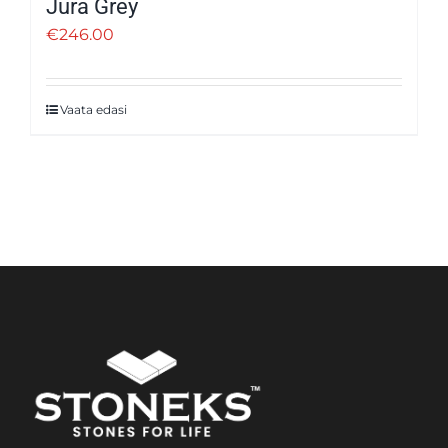
Jura Grey
€
246.00
Vaata edasi