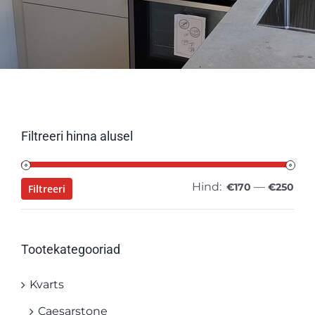
Filtreeri hinna alusel
Hind:
—
Min
Mak
€170
€250
Filtreeri
hin
hin
Tootekategooriad
Kvarts
Caesarstone