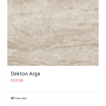
Dekton Arga
€
532.00
Vaata edasi