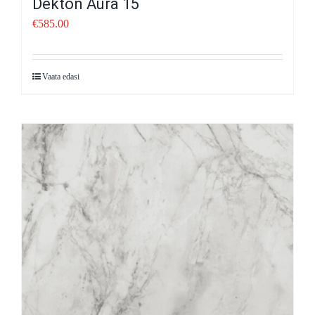
Dekton Aura 15
€
585.00
Vaata edasi