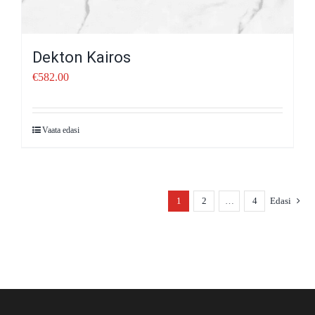
Dekton Kairos
€
582.00
Vaata edasi
1
2
…
4
Edasi