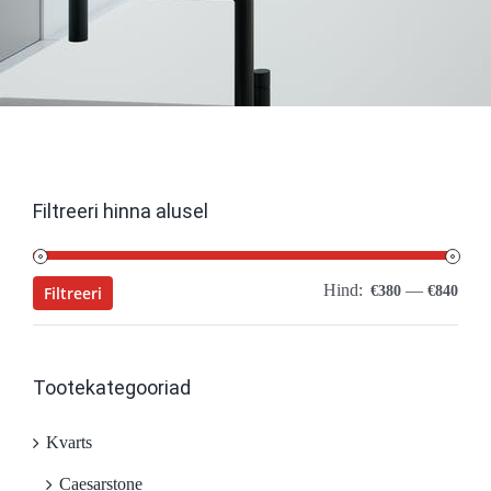
Filtreeri hinna alusel
Hind:
—
Mini
Maks
Filtreeri
€380
€840
hind
hind
Tootekategooriad
Kvarts
Caesarstone