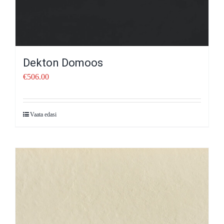
Dekton Domoos
€
506.00
Vaata edasi