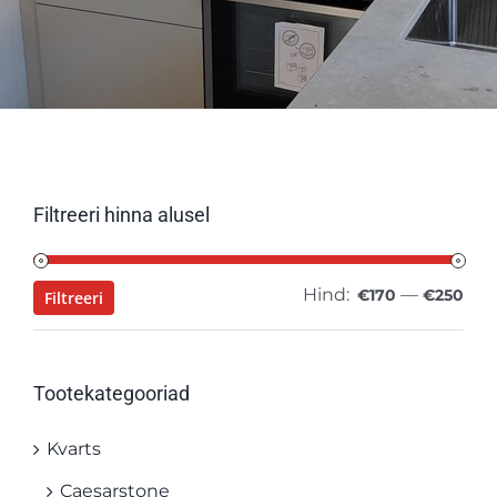
Filtreeri hinna alusel
Hind:
—
Min
Mak
€170
€250
Filtreeri
hin
hin
Tootekategooriad
Kvarts
Caesarstone