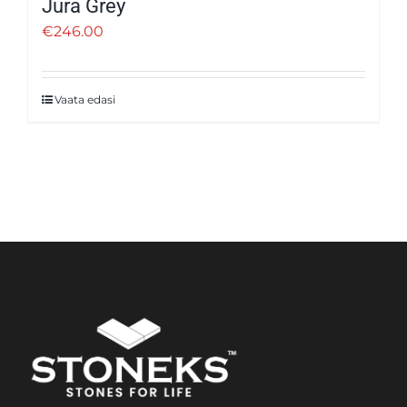
Jura Grey
€
246.00
Vaata edasi