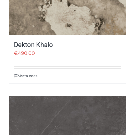
Dekton Khalo
€
490.00
Vaata edasi