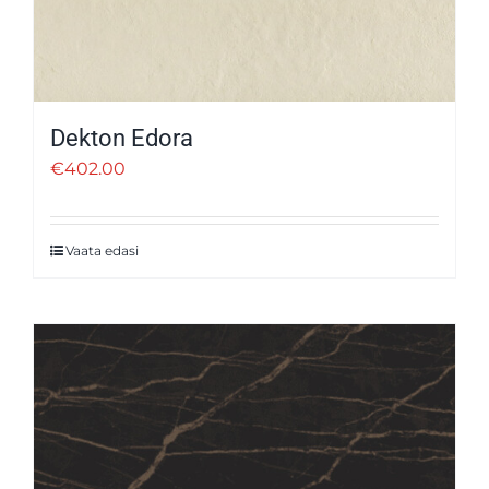
Dekton Edora
€
402.00
Vaata edasi