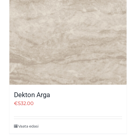
Dekton Arga
€
532.00
Vaata edasi