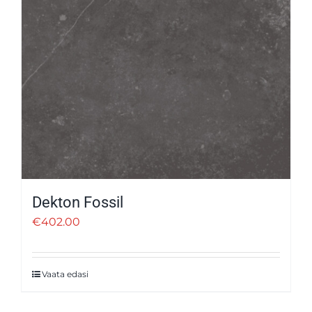
Dekton Fossil
€
402.00
Vaata edasi