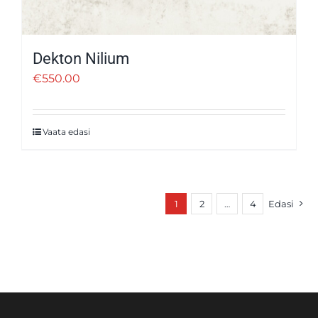
Dekton Nilium
€
550.00
Vaata edasi
1
2
…
4
Edasi