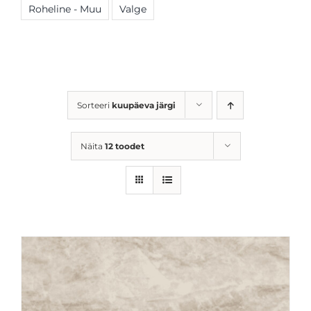
Roheline - Muu
Valge
Sorteeri
kuupäeva järgi
Näita
12 toodet