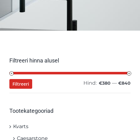
Filtreeri hinna alusel
Hind:
—
Min
Mak
€380
€840
Filtreeri
hin
hin
Tootekategooriad
Kvarts
Caesarstone