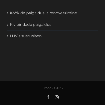
Köökide paigaldus ja renoveerimine
Kivipindade paigaldus
LHV sisustuslaen
Stoneks 2023
Facebook
Instagram