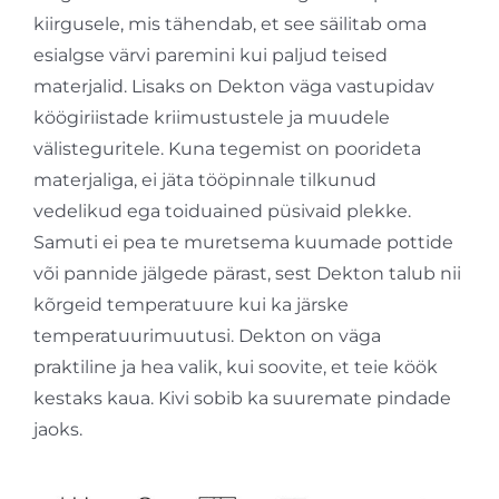
kiirgusele, mis tähendab, et see säilitab oma
esialgse värvi paremini kui paljud teised
materjalid. Lisaks on Dekton väga vastupidav
köögiriistade kriimustustele ja muudele
välisteguritele. Kuna tegemist on poorideta
materjaliga, ei jäta tööpinnale tilkunud
vedelikud ega toiduained püsivaid plekke.
Samuti ei pea te muretsema kuumade pottide
või pannide jälgede pärast, sest Dekton talub nii
kõrgeid temperatuure kui ka järske
temperatuurimuutusi. Dekton on väga
praktiline ja hea valik, kui soovite, et teie köök
kestaks kaua. Kivi sobib ka suuremate pindade
jaoks.