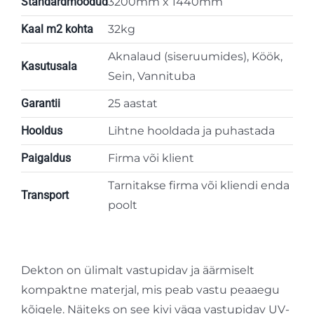
Standardmõõdud
3200mm x 1440mm
Kaal m2 kohta
32kg
Aknalaud (siseruumides), Köök,
Kasutusala
Sein, Vannituba
Garantii
25 aastat
Hooldus
Lihtne hooldada ja puhastada
Paigaldus
Firma või klient
Tarnitakse firma või kliendi enda
Transport
poolt
Dekton on ülimalt vastupidav ja äärmiselt
kompaktne materjal, mis peab vastu peaaegu
kõigele. Näiteks on see kivi väga vastupidav UV-