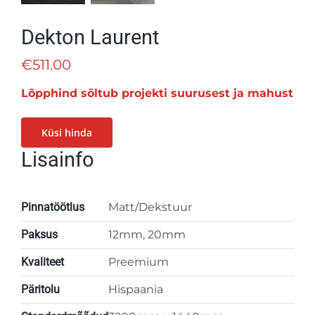
Dekton Laurent
€
511.00
Lõpphind sõltub projekti suurusest ja mahust
Küsi hinda
Lisainfo
Pinnatöötlus
Matt/Dekstuur
Paksus
12mm, 20mm
Kvaliteet
Preemium
Päritolu
Hispaania