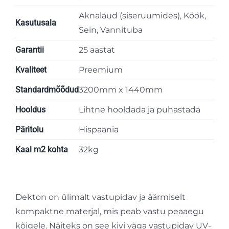
Aknalaud (siseruumides), Köök,
Kasutusala
Sein, Vannituba
Garantii
25 aastat
Kvaliteet
Preemium
Standardmõõdud
3200mm x 1440mm
Hooldus
Lihtne hooldada ja puhastada
Päritolu
Hispaania
Kaal m2 kohta
32kg
Dekton on ülimalt vastupidav ja äärmiselt
kompaktne materjal, mis peab vastu peaaegu
kõigele. Näiteks on see kivi väga vastupidav UV-