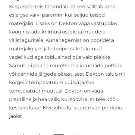
kiirgusele, mis tähendab, et see säilitab oma
esialgse värvi paremini kui paljud teised
materjalid. Lisaks on Dekton väga vastupidav
köögiriistade kriimustustele ja muudele
välisteguritele. Kuna tegemist on poorideta
materjaliga, ei jäta tööpinnale tilkunud
vedelikud ega toiduained püsivaid plekke.
Samuti ei pea te muretsema kuumade pottide
või pannide jälgede pärast, sest Dekton talub nii
kõrgeid temperatuure kui ka järske
temperatuurimuutusi. Dekton on väga
praktiline ja hea valik, kui soovite, et teie köök
kestaks kaua. Kivi sobib ka suuremate pindade
jaoks.