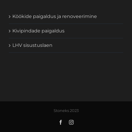
Köökide paigaldus ja renoveerimine
Kivipindade paigaldus
LHV sisustuslaen
Stoneks 2023
Facebook
Instagram