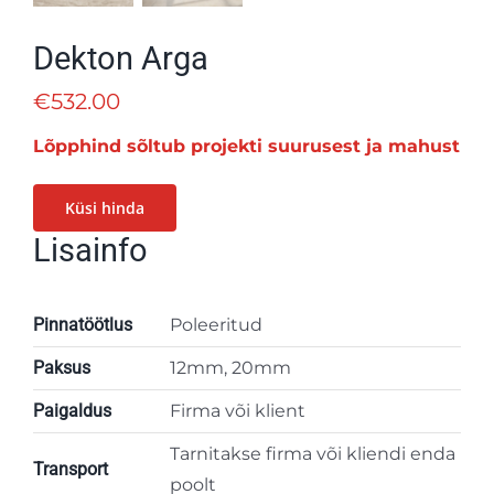
Dekton Arga
€
532.00
Lõpphind sõltub projekti suurusest ja mahust
Küsi hinda
Lisainfo
Pinnatöötlus
Poleeritud
Paksus
12mm, 20mm
Paigaldus
Firma või klient
Tarnitakse firma või kliendi enda
Transport
poolt