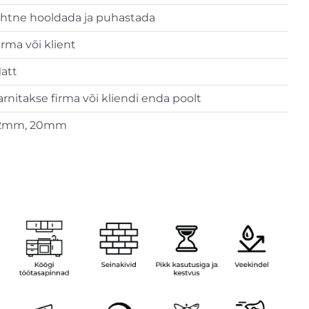
ihtne hooldada ja puhastada
irma või klient
att
arnitakse firma või kliendi enda poolt
2mm, 20mm