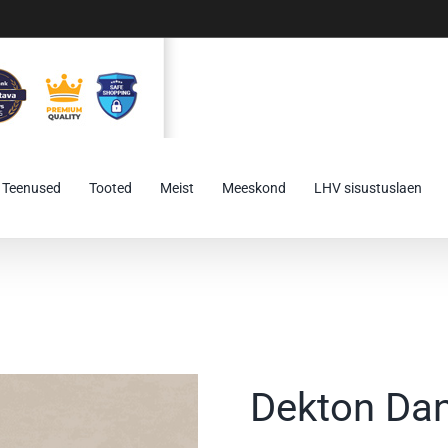
Teenused
Tooted
Meist
Meeskond
LHV sisustuslaen
Dekton Da