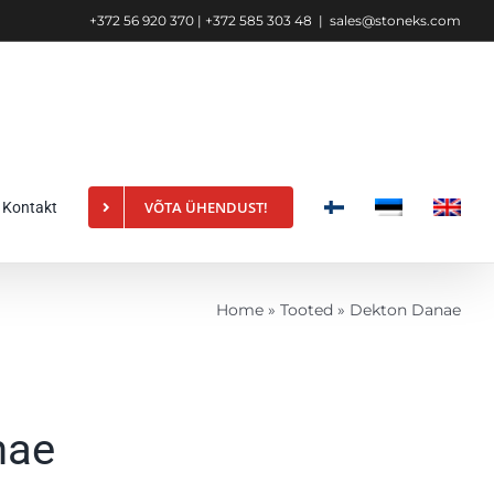
+372 56 920 370 | +372 585 303 48
|
sales@stoneks.com
VÕTA ÜHENDUST!
Kontakt
Home
»
Tooted
»
Dekton Danae
nae