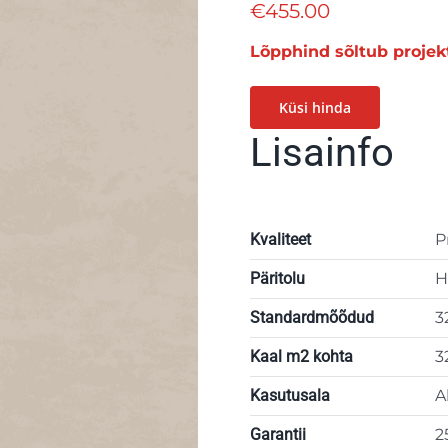
€
455.00
Lõpphind sõltub projek
Küsi hinda
Lisainfo
Kvaliteet
P
Päritolu
H
Standardmõõdud
3
Kaal m2 kohta
3
Kasutusala
A
Garantii
2