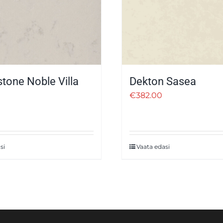
tone Noble Villa
Dekton Sasea
€
382.00
si
Vaata edasi