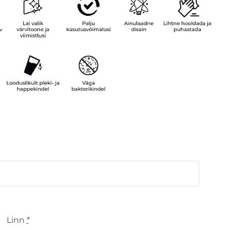
Linn
*