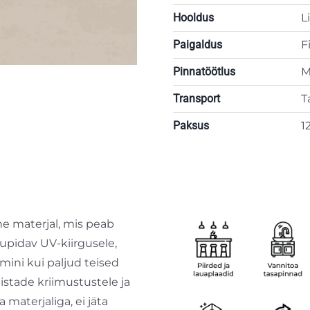
Hooldus
L
Paigaldus
F
Pinnatöötlus
M
Transport
T
Paksus
1
ne materjal, mis peab
tupidav UV-kiirgusele,
emini kui paljud teised
iistade kriimustustele ja
materjaliga, ei jäta