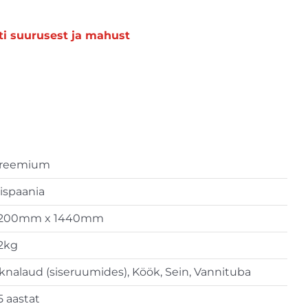
ti suurusest ja mahust
reemium
ispaania
200mm x 1440mm
2kg
knalaud (siseruumides), Köök, Sein, Vannituba
5 aastat