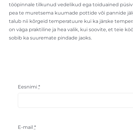
tööpinnale tilkunud vedelikud ega toiduained püsiv
pea te muretsema kuumade pottide või pannide jäl
talub nii kõrgeid temperatuure kui ka järske temp
on väga praktiline ja hea valik, kui soovite, et teie kö
sobib ka suuremate pindade jaoks.
Eesnimi
*
E-mail
*