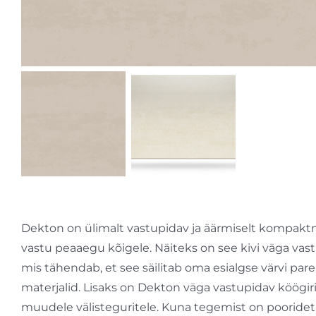
Dekton on ülimalt vastupidav ja äärmiselt kompakt
vastu peaaegu kõigele. Näiteks on see kivi väga vas
mis tähendab, et see säilitab oma esialgse värvi par
materjalid. Lisaks on Dekton väga vastupidav köögir
muudele välisteguritele. Kuna tegemist on poorideta 