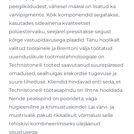
peeglikildudest, vähesel määral on lisatud ka
värvipigmente. Kõik komponendid segatakse,
kasutades sideainena kvaliteetset
polüestervaiku, seejärel pressitakse segust
kõrge vastupidavusega plaadid. Tänu hoolikalt
valitud toorainele ja Brentoni välja töötatud
uuenduslikule tootmistehnoloogiale on
Technistone® tooted saavutanud suurepärased
omadused, sealhulgas erakordse tugevuse ja
suure tiheduse. Kliendid hindavad eriti seda, et
Technistone® töötasapindu on lihtne hooldada.
Nende pealispind on poorideta, väga
hügieeniline ja kriimustuskindel. Lai värvi- ja
mustrivalik pakub rikkalikult võimalusi selle
tehiskivi kombineerimiseks ülejäänud
sisustusega.