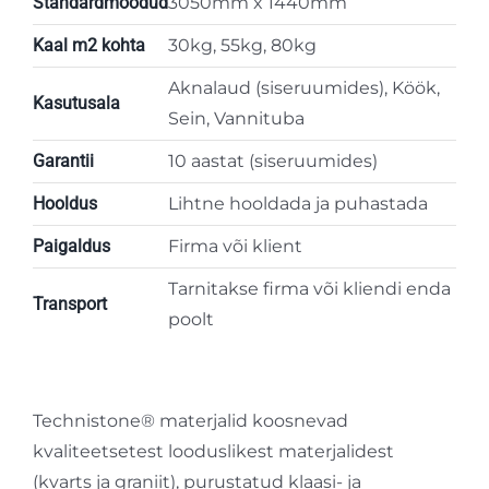
Standardmõõdud
3050mm x 1440mm
Kaal m2 kohta
30kg, 55kg, 80kg
Aknalaud (siseruumides), Köök,
Kasutusala
Sein, Vannituba
Garantii
10 aastat (siseruumides)
Hooldus
Lihtne hooldada ja puhastada
Paigaldus
Firma või klient
Tarnitakse firma või kliendi enda
Transport
poolt
Technistone® materjalid koosnevad
kvaliteetsetest looduslikest materjalidest
(kvarts ja graniit), purustatud klaasi- ja