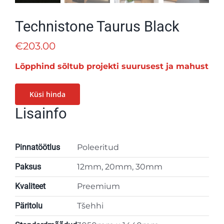
Technistone Taurus Black
€
203.00
Lõpphind sõltub projekti suurusest ja mahust
Küsi hinda
Lisainfo
Pinnatöötlus
Poleeritud
Paksus
12mm, 20mm, 30mm
Kvaliteet
Preemium
Päritolu
Tšehhi