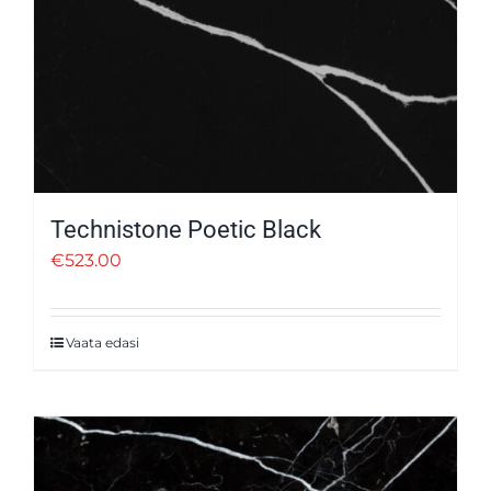
Technistone Poetic Black
€
523.00
Vaata edasi