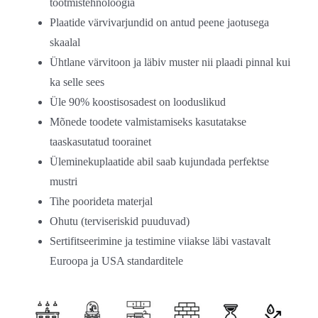
tootmistehnoloogia
Plaatide värvivarjundid on antud peene jaotusega
skaalal
Ühtlane värvitoon ja läbiv muster nii plaadi pinnal kui
ka selle sees
Üle 90% koostisosadest on looduslikud
Mõnede toodete valmistamiseks kasutatakse
taaskasutatud toorainet
Üleminekuplaatide abil saab kujundada perfektse
mustri
Tihe poorideta materjal
Ohutu (terviseriskid puuduvad)
Sertifitseerimine ja testimine viiakse läbi vastavalt
Euroopa ja USA standarditele