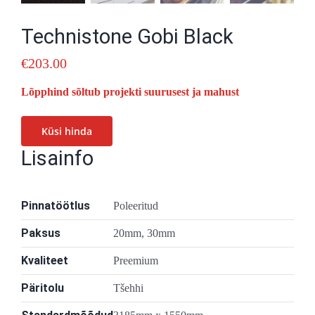
Technistone Gobi Black
€
203.00
Lõpphind sõltub projekti suurusest ja mahust
Küsi hinda
Lisainfo
Pinnatöötlus
Poleeritud
Paksus
20mm, 30mm
Kvaliteet
Preemium
Päritolu
Tšehhi