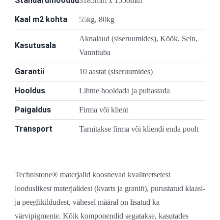
Standardmõõdud
3185mm x 1550mm
Kaal m2 kohta
55kg, 80kg
Aknalaud (siseruumides), Köök, Sein,
Kasutusala
Vannituba
Garantii
10 aastat (siseruumides)
Hooldus
Lihtne hooldada ja puhastada
Paigaldus
Firma või klient
Transport
Tarnitakse firma või kliendi enda poolt
Technistone® materjalid koosnevad kvaliteetsetest
looduslikest materjalidest (kvarts ja graniit), purustatud klaasi-
ja peeglikildudest, vähesel määral on lisatud ka
värvipigmente. Kõik komponendid segatakse, kasutades