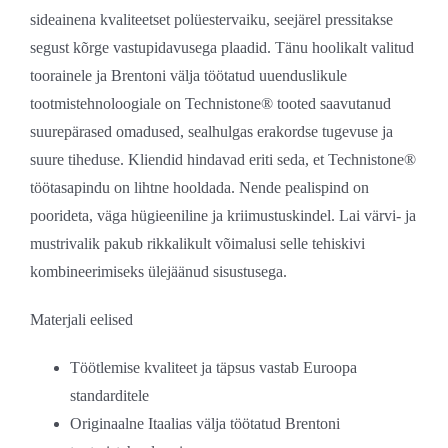
sideainena kvaliteetset polüestervaiku, seejärel pressitakse
segust kõrge vastupidavusega plaadid. Tänu hoolikalt valitud
toorainele ja Brentoni välja töötatud uuenduslikule
tootmistehnoloogiale on Technistone® tooted saavutanud
suurepärased omadused, sealhulgas erakordse tugevuse ja
suure tiheduse. Kliendid hindavad eriti seda, et Technistone®
töötasapindu on lihtne hooldada. Nende pealispind on
poorideta, väga hügieeniline ja kriimustuskindel. Lai värvi- ja
mustrivalik pakub rikkalikult võimalusi selle tehiskivi
kombineerimiseks ülejäänud sisustusega.
Materjali eelised
Töötlemise kvaliteet ja täpsus vastab Euroopa
standarditele
Originaalne Itaalias välja töötatud Brentoni