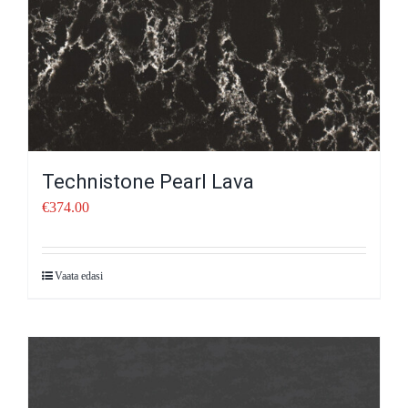
Technistone Pearl Lava
€
374.00
Vaata edasi