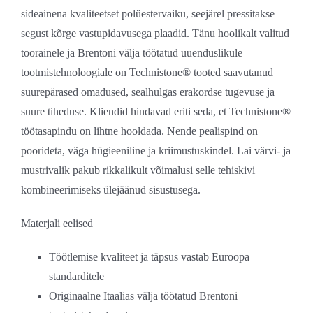
sideainena kvaliteetset polüestervaiku, seejärel pressitakse
segust kõrge vastupidavusega plaadid. Tänu hoolikalt valitud
toorainele ja Brentoni välja töötatud uuenduslikule
tootmistehnoloogiale on Technistone® tooted saavutanud
suurepärased omadused, sealhulgas erakordse tugevuse ja
suure tiheduse. Kliendid hindavad eriti seda, et Technistone®
töötasapindu on lihtne hooldada. Nende pealispind on
poorideta, väga hügieeniline ja kriimustuskindel. Lai värvi- ja
mustrivalik pakub rikkalikult võimalusi selle tehiskivi
kombineerimiseks ülejäänud sisustusega.
Materjali eelised
Töötlemise kvaliteet ja täpsus vastab Euroopa
standarditele
Originaalne Itaalias välja töötatud Brentoni