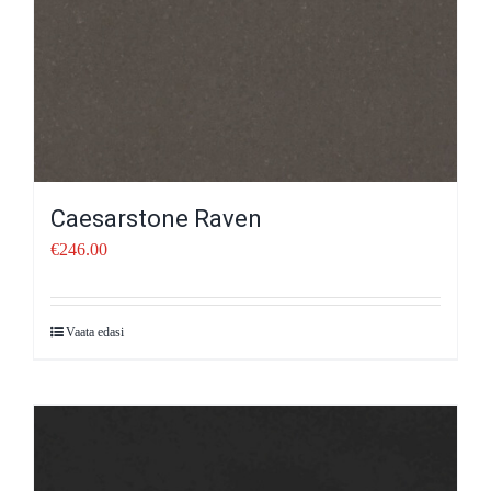
Caesarstone Raven
€
246.00
Vaata edasi