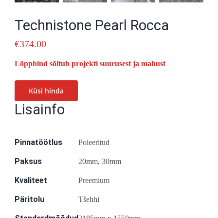
Technistone Pearl Rocca
€
374.00
Lõpphind sõltub projekti suurusest ja mahust
Küsi hinda
Lisainfo
Pinnatöötlus
Poleeritud
Paksus
20mm, 30mm
Kvaliteet
Preemium
Päritolu
Tšehhi