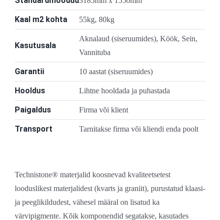
Standardmõõdud
3185mm x 1550mm
Kaal m2 kohta
55kg, 80kg
Aknalaud (siseruumides), Köök, Sein,
Kasutusala
Vannituba
Garantii
10 aastat (siseruumides)
Hooldus
Lihtne hooldada ja puhastada
Paigaldus
Firma või klient
Transport
Tarnitakse firma või kliendi enda poolt
Technistone® materjalid koosnevad kvaliteetsetest
looduslikest materjalidest (kvarts ja graniit), purustatud klaasi-
ja peeglikildudest, vähesel määral on lisatud ka
värvipigmente. Kõik komponendid segatakse, kasutades