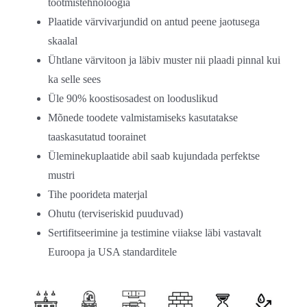
tootmistehnoloogia
Plaatide värvivarjundid on antud peene jaotusega
skaalal
Ühtlane värvitoon ja läbiv muster nii plaadi pinnal kui
ka selle sees
Üle 90% koostisosadest on looduslikud
Mõnede toodete valmistamiseks kasutatakse
taaskasutatud toorainet
Üleminekuplaatide abil saab kujundada perfektse
mustri
Tihe poorideta materjal
Ohutu (terviseriskid puuduvad)
Sertifitseerimine ja testimine viiakse läbi vastavalt
Euroopa ja USA standarditele