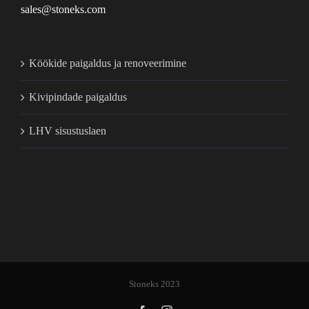
sales@stoneks.com
Köökide paigaldus ja renoveerimine
Kivipindade paigaldus
LHV sisustuslaen
Stoneks 2023