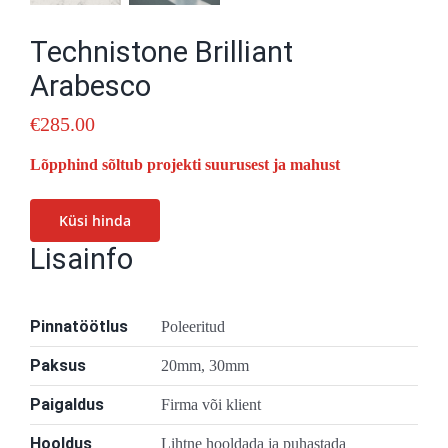
Technistone Brilliant
Arabesco
€
285.00
Lõpphind sõltub projekti suurusest ja mahust
Küsi hinda
Lisainfo
Pinnatöötlus
Poleeritud
Paksus
20mm, 30mm
Paigaldus
Firma või klient
Hooldus
Lihtne hooldada ja puhastada