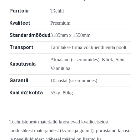
Päritolu
Tšehhi
Kvaliteet
Preemium
Standardmõõdud
3185mm x 1550mm
Transport
Tarnitakse firma või kliendi enda poolt
Aknalaud (siseruumides), Köök, Sein,
Kasutusala
Vannituba
Garantii
10 aastat (siseruumides)
Kaal m2 kohta
55kg, 80kg
Technistone® materjalid koosnevad kvaliteetsetest
looduslikest materjalidest (kvarts ja graniit), purustatud klaasi-
ja peeglikildudest, vähesel määral on lisatud ka