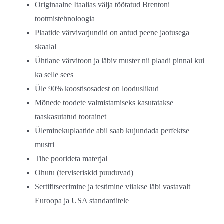
Originaalne Itaalias välja töötatud Brentoni
tootmistehnoloogia
Plaatide värvivarjundid on antud peene jaotusega
skaalal
Ühtlane värvitoon ja läbiv muster nii plaadi pinnal kui
ka selle sees
Üle 90% koostisosadest on looduslikud
Mõnede toodete valmistamiseks kasutatakse
taaskasutatud toorainet
Üleminekuplaatide abil saab kujundada perfektse
mustri
Tihe poorideta materjal
Ohutu (terviseriskid puuduvad)
Sertifitseerimine ja testimine viiakse läbi vastavalt
Euroopa ja USA standarditele