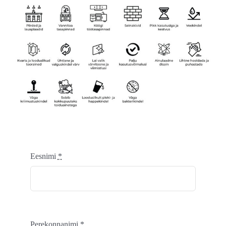
Eesnimi
*
Perekonnanimi
*