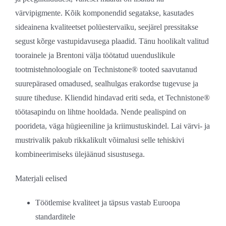
värvipigmente. Kõik komponendid segatakse, kasutades
sideainena kvaliteetset polüestervaiku, seejärel pressitakse
segust kõrge vastupidavusega plaadid. Tänu hoolikalt valitud
toorainele ja Brentoni välja töötatud uuenduslikule
tootmistehnoloogiale on Technistone® tooted saavutanud
suurepärased omadused, sealhulgas erakordse tugevuse ja
suure tiheduse. Kliendid hindavad eriti seda, et Technistone®
töötasapindu on lihtne hooldada. Nende pealispind on
poorideta, väga hügieeniline ja kriimustuskindel. Lai värvi- ja
mustrivalik pakub rikkalikult võimalusi selle tehiskivi
kombineerimiseks ülejäänud sisustusega.
Materjali eelised
Töötlemise kvaliteet ja täpsus vastab Euroopa
standarditele