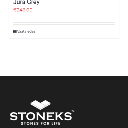
Jura Grey
€
246.00
Vaata edasi