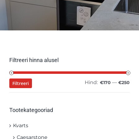
Filtreeri hinna alusel
Hind:
—
Min
Mak
€170
€250
Filtreeri
hin
hin
Tootekategooriad
Kvarts
Caesarstone