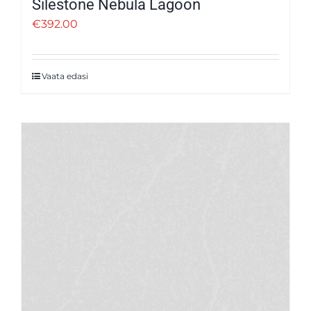
Silestone Nebula Lagoon
€
392.00
Vaata edasi