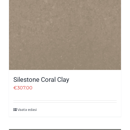
Silestone Coral Clay
€
307.00
Vaata edasi