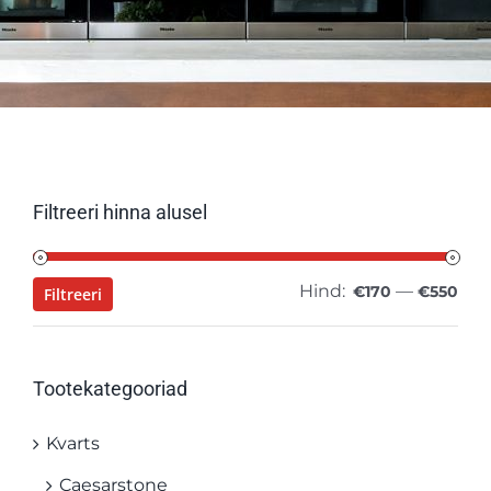
Filtreeri hinna alusel
Hind:
—
Min
Mak
€170
€550
Filtreeri
hin
hin
Tootekategooriad
Kvarts
Caesarstone