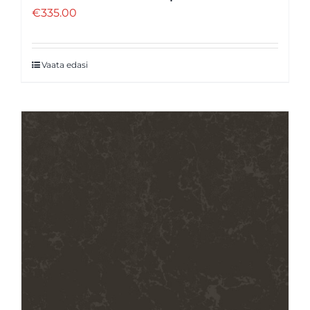
€
335.00
Vaata edasi