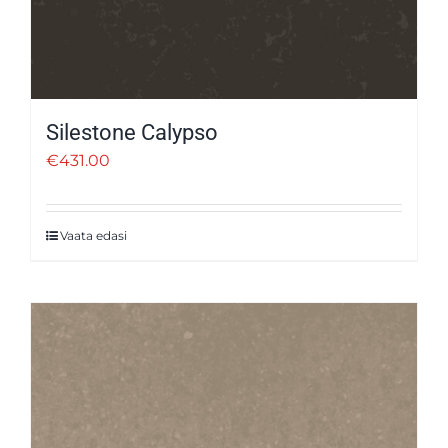
Silestone Calypso
€
431.00
Vaata edasi