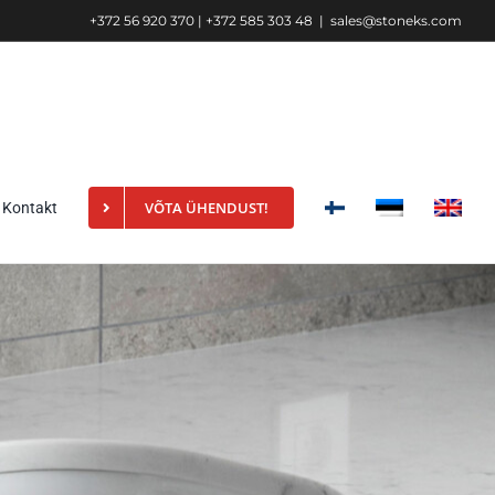
+372 56 920 370 | +372 585 303 48
|
sales@stoneks.com
VÕTA ÜHENDUST!
Kontakt