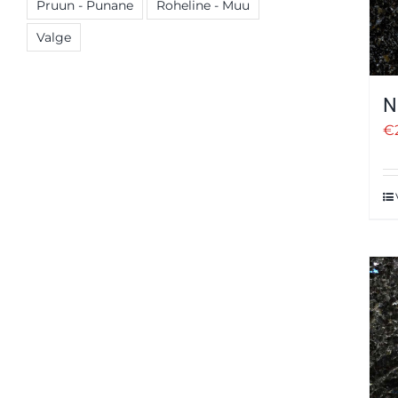
Pruun - Punane
Roheline - Muu
Valge
N
€