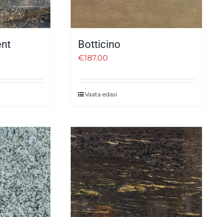
ent
Botticino
€
187.00
Vaata edasi