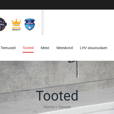
Teenused
Tooted
Meist
Meeskond
LHV sisustuslaen
Tooted
Home
»
Tooted