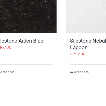
ilestone Arden Blue
Silestone Nebu
Lagoon
307.00
€
392.00
Vaata edasi
Vaata edasi