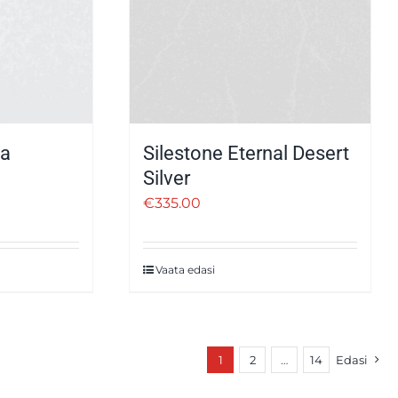
la
Silestone Eternal Desert
Silver
€
335.00
Vaata edasi
1
2
…
14
Edasi