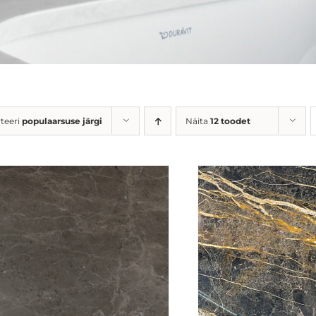
teeri
populaarsuse järgi
Näita
12 toodet