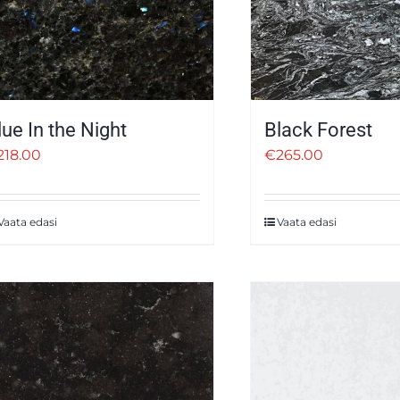
lue In the Night
Black Forest
218.00
€
265.00
Vaata edasi
Vaata edasi