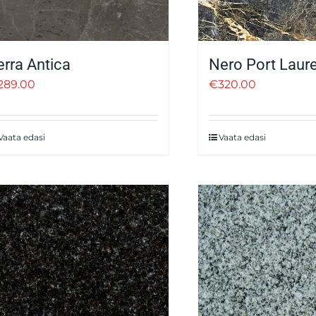
erra Antica
Nero Port Laur
289.00
€
320.00
Vaata edasi
Vaata edasi