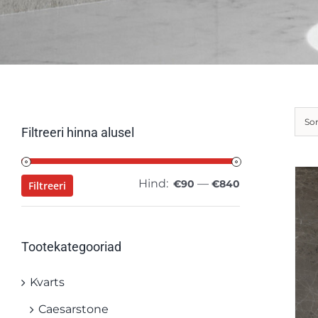
Sor
Filtreeri hinna alusel
Hind:
—
Minimaalne
Maksimaalne
€90
€840
Filtreeri
hind
hind
Tootekategooriad
Kvarts
Caesarstone