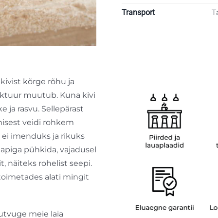
Transport
T
vist kõrge rõhu ja
truktuur muutub. Kuna kivi
 ja rasvu. Sellepärast
kmisest veidi rohkem
ed ei imenduks ja rikuks
ke lapiga pühkida, vajadusel
näiteks rohelist seepi.
 toimetades alati mingit
Tutvuge meie laia