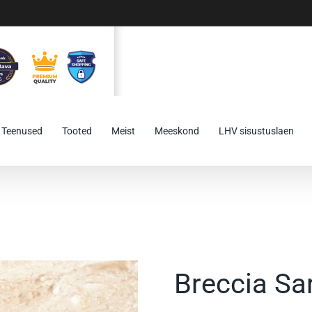
Teenused
Tooted
Meist
Meeskond
LHV sisustuslaen
Breccia Sa