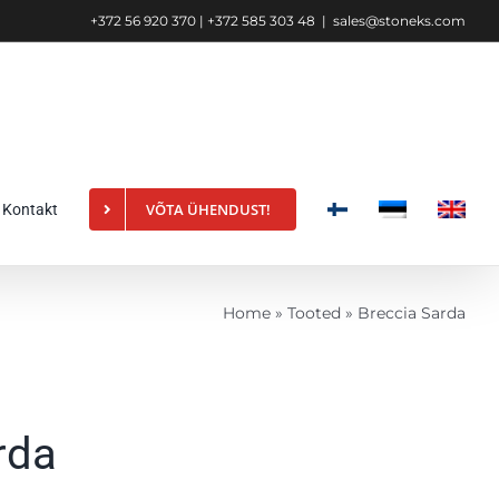
+372 56 920 370 | +372 585 303 48
|
sales@stoneks.com
VÕTA ÜHENDUST!
Kontakt
Home
»
Tooted
»
Breccia Sarda
rda