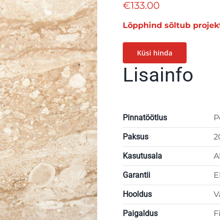
€
133.00
Lõpphind sõltub projek
Küsi hinda
Lisainfo
Pinnatöötlus
P
Paksus
2
Kasutusala
A
Garantii
E
Hooldus
V
Paigaldus
F