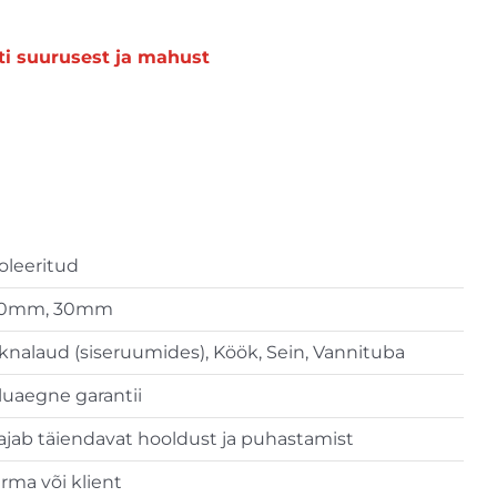
ti suurusest ja mahust
oleeritud
0mm, 30mm
knalaud (siseruumides), Köök, Sein, Vannituba
luaegne garantii
ajab täiendavat hooldust ja puhastamist
irma või klient