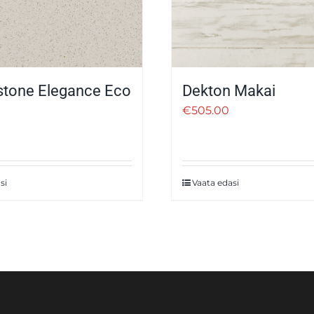
stone Elegance Eco
Dekton Makai
€
505.00
si
Vaata edasi