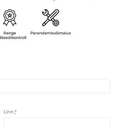
Linn
*