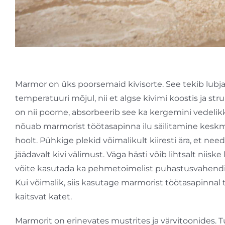
Marmor on üks poorsemaid kivisorte. See tekib lubjaki
temperatuuri mõjul, nii et algse kivimi koostis ja s
on nii poorne, absorbeerib see ka kergemini vedelikke
nõuab marmorist töötasapinna ilu säilitamine kes
hoolt. Pühkige plekid võimalikult kiiresti ära, et ne
jäädavalt kivi välimust. Väga hästi võib lihtsalt niis
võite kasutada ka pehmetoimelist puhastusvahendit, 
Kui võimalik, siis kasutage marmorist töötasapinnal
kaitsvat katet.
Marmorit on erinevates mustrites ja värvitoonides. 