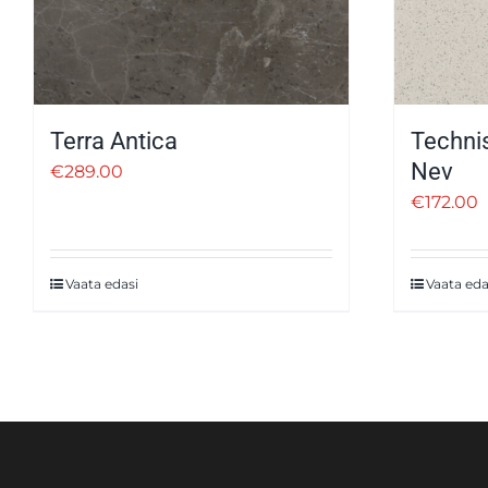
Terra Antica
Techni
Nev
€
289.00
€
172.00
Vaata edasi
Vaata eda