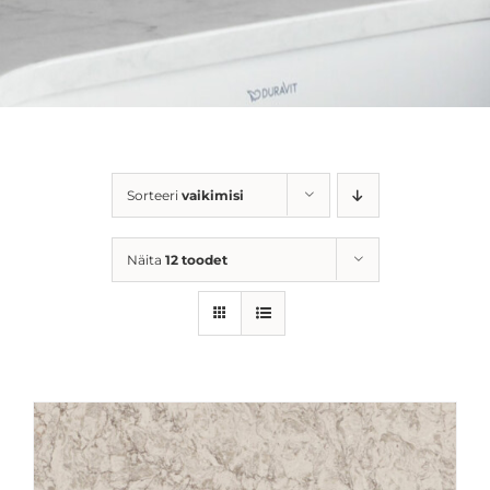
Sorteeri
vaikimisi
Näita
12 toodet