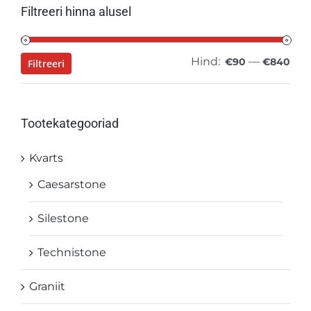
Filtreeri hinna alusel
Hind:
—
Min
Mak
€90
€840
Filtreeri
hin
hin
Tootekategooriad
Kvarts
Caesarstone
Silestone
Technistone
Graniit