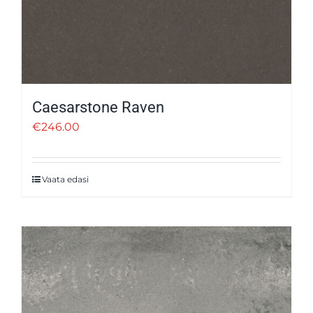
Caesarstone Raven
€
246.00
Vaata edasi