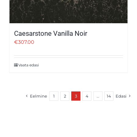
Caesarstone Vanilla Noir
€
307.00
Vaata edasi
Eelmine
1
2
3
4
…
14
Edasi