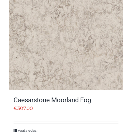
Caesarstone Moorland Fog
€
307.00
Vaata edasi